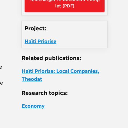
let (PDF)
Project:
Haïti Priorise
Related publications:
e
Haïti Priorise: Local Companies,
Theodat
le
Research topics:
Economy