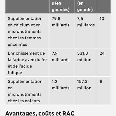
s (en
(en
gourdes)
gourde)
Supplémentation
79,8
7,6
10
en calcium et en
milliards
milliards
micronutriments
chez les femmes
enceintes
Enrichissement de
7,9
331,3
24
la farine avec du fer
milliards
million
et de l’acide
folique
Supplémentation
1,2
157,3
8
en
milliards
million
micronutriments
chez les enfants
Avantages, coûts et RAC